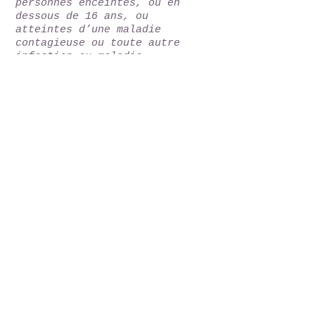
personnes enceintes, ou en
dessous de 16 ans, ou
atteintes d’une maladie
contagieuse ou toute autre
infection ou maladie
comportant une contre-
indication médicale formelle.
Accueil à partir de 17h00
Départ à 11h00